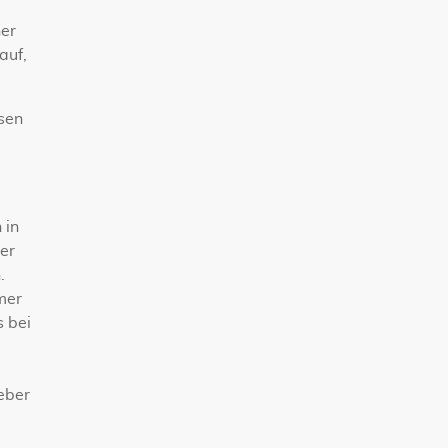
ner
auf,
ssen
 in
der
.
mer
s bei
eber