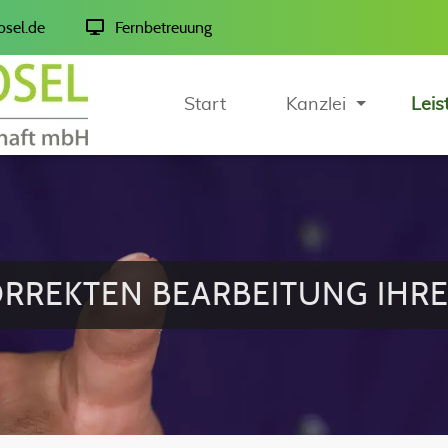
osel.de
Fernbetreuung
Start
Kanzlei
Leis
ORREKTEN BEARBEITUNG IHR