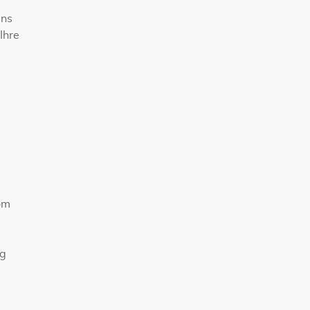
uns
Ihre
om
ng