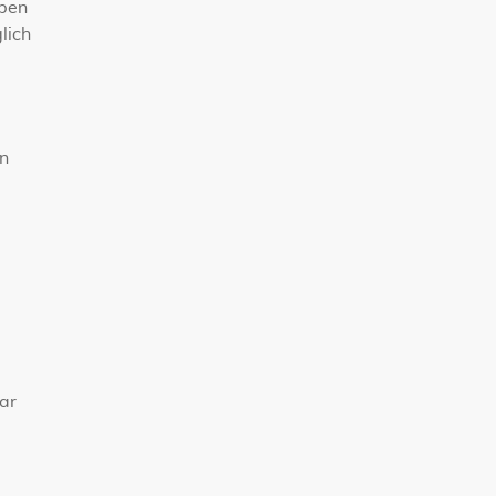
aben
lich
en
-
bar