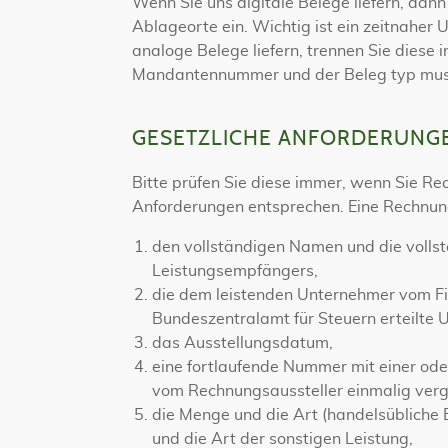
Wenn Sie uns digitale Belege liefern, dann
Ablageorte ein. Wichtig ist ein zeitnaher
analoge Belege liefern, trennen Sie diese 
Mandantennummer und der Beleg typ muss 
GESETZLICHE ANFORDERUNGE
Bitte prüfen Sie diese immer, wenn Sie Re
Anforderungen entsprechen. Eine Rechnun
den vollständigen Namen und die volls
Leistungsempfängers,
die dem leistenden Unternehmer vom Fi
Bundeszentralamt für Steuern erteilte 
das Ausstellungsdatum,
eine fortlaufende Nummer mit einer ode
vom Rechnungsaussteller einmalig ver
die Menge und die Art (handelsübliche
und die Art der sonstigen Leistung,