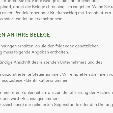
 sortieren Sie bitte Ihre Belege in die entsprechenden
 Upload, damit die Belege chronologisch eingehen. Wenn Sie 
in einem Pendelordner oder Briefumschlag mit Trennblättern. 
sofort eindeutig erkennbar sein.
N AN IHRE BELEGE
chnungen erhalten, ob sie den folgenden gesetzlichen
g muss folgende Angaben enthalten:
tändige Anschrift des leistenden Unternehmers und des
nanzamt erteilte Steuernummer. Wir empfehlen die Ihnen v
Umsatzsteuer-Identifikationsnummer,
r mehreren Zahlenreihen, die zur Identifizierung der Rechnu
geben wird (Rechnungsnummer),
 Bezeichnung) der gelieferten Gegenstände oder den Umfang