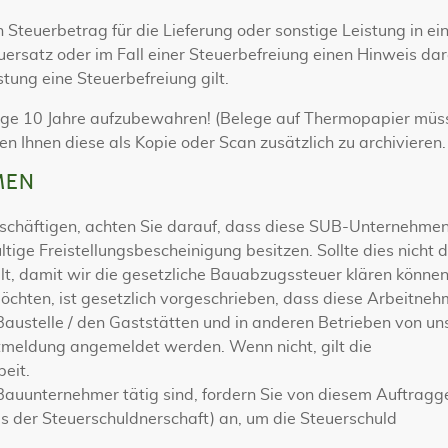
 Steuerbetrag für die Lieferung oder sonstige Leistung in ei
atz oder im Fall einer Steuerbefreiung einen Hinweis dar
stung eine Steuerbefreiung gilt.
Belege 10 Jahre aufzubewahren! (Belege auf Thermopapier mü
n Ihnen diese als Kopie oder Scan zusätzlich zu archivieren.
MEN
häftigen, achten Sie darauf, dass diese SUB-Unternehmen
ltige Freistellungsbescheinigung besitzen. Sollte dies nicht 
lt, damit wir die gesetzliche Bauabzugssteuer klären können
chten, ist gesetzlich vorgeschrieben, dass diese Arbeitneh
Baustelle / den Gaststätten und in anderen Betrieben von un
tmeldung angemeldet werden. Wenn nicht, gilt die
eit.
Bauunternehmer tätig sind, fordern Sie von diesem Auftragg
 der Steuerschuldnerschaft) an, um die Steuerschuld