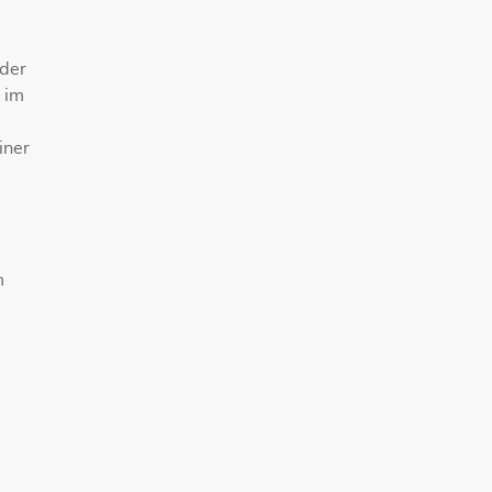
oder
 im
iner
m