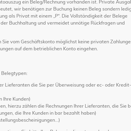
 Kontoauszug ein Beleg/Rechnung vorhanden ist. Private Ausg
eutet, wir benötigen zur Buchung keinen Beleg sondern ledig
g als Privat mit einem „P“. Die Vollständigkeit der Belege
g der Buchhaltung und vermeidet unnötige Rückfragen und
ten Sie vom Geschäftskonto möglichst keine privaten Zahlung
lungen auf dem betrieblichen Konto eingehen.
e Belegtypen:
r Lieferanten die Sie per Überweisung oder ec- oder Kredit
n Ihre Kunden)
en, hierzu zählen die Rechnungen Ihrer Lieferanten, die Sie 
ngen, die Ihre Kunden in bar bezahlt haben)
tellungsbescheinigungen...)