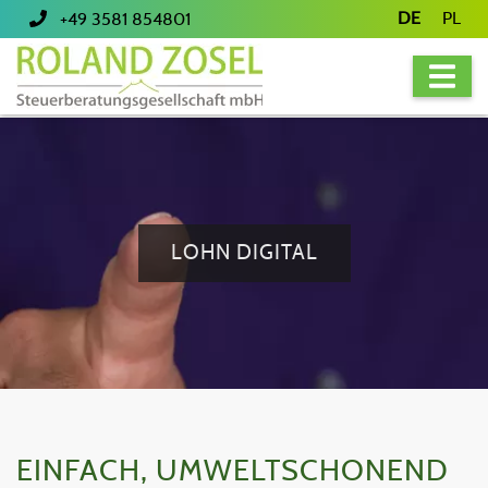
DE
PL
+49 3581 854801
LOHN DIGITAL
EINFACH, UMWELTSCHONEND