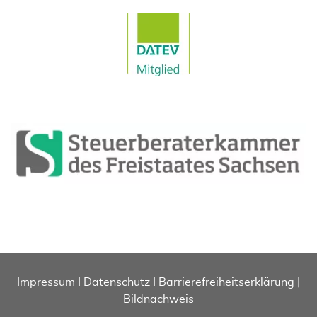
Impressum
I
Datenschutz
I
Barrierefreiheitserklärung
|
Bildnachweis